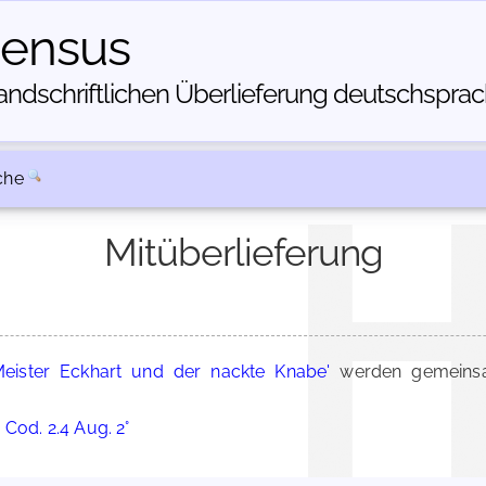
census
dschriftlichen Über­lieferung deutschsprachi
che
Mitüberlieferung
Meister Eckhart und der nackte Knabe'
werden gemeinsa
 Cod. 2.4 Aug. 2°