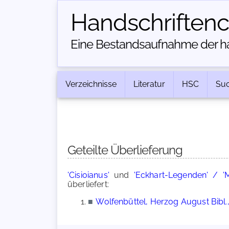
Handschriften­
Eine Bestandsaufnahme der han
Verzeichnisse
Literatur
HSC
Su
Geteilte Überlieferung
'Cisioianus'
und
'Eckhart-Legenden' / '
überliefert:
■
Wolfenbüttel, Herzog August Bibl.,