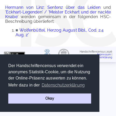
Hermann von Linz: Sentenz über das Leiden
und
'Eckhart-Legenden' / 'Meister Eckhart und der nackte
Knabe'
werden gemeinsam in der folgenden HSC-
Beschreibung überliefert:
■
Wolfenbüttel, Herzog August Bibl., Cod. 2.4
Aug. 2°
Handschriftencensus 2026
Impressum
|
Datenschutzerklärung
Der Handschriftencensus verwendet ein
anonymes Statistik-Cookie, um die Nutzung
der Online-Präsenz auswerten zu können.
Datenschutzerklärung
Mehr dazu in der
Okay