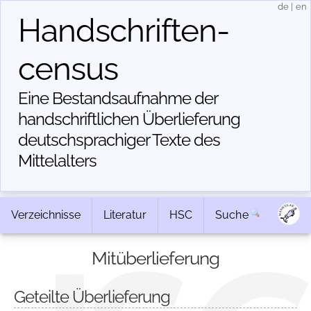
de
|
en
Handschriften­
census
Eine Bestandsaufnahme der
handschriftlichen Über­lieferung
deutschsprachiger Texte des
Mittelalters
Verzeichnisse
Literatur
HSC
Suche
Mitüberlieferung
Geteilte Überlieferung