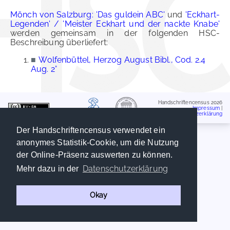
Mönch von Salzburg: 'Das guldein ABC'
und
'Eckhart-
Legenden' / 'Meister Eckhart und der nackte Knabe'
werden gemeinsam in der folgenden HSC-
Beschreibung überliefert:
■
Wolfenbüttel, Herzog August Bibl., Cod. 2.4
Aug. 2°
Handschriftencensus 2026
Impressum
|
Datenschutzerklärung
Der Handschriftencensus verwendet ein
anonymes Statistik-Cookie, um die Nutzung
der Online-Präsenz auswerten zu können.
Datenschutzerklärung
Mehr dazu in der
Okay