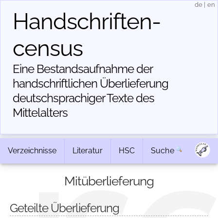
de
|
en
Handschriften­
census
Eine Bestandsaufnahme der
handschriftlichen Über­lieferung
deutschsprachiger Texte des
Mittelalters
Verzeichnisse
Literatur
HSC
Suche
Mitüberlieferung
Geteilte Überlieferung