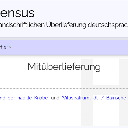
census
dschriftlichen Über­lieferung deutschsprachi
che
Mitüberlieferung
und der nackte Knabe'
und
'Vitaspatrum', dt. / Bairisch