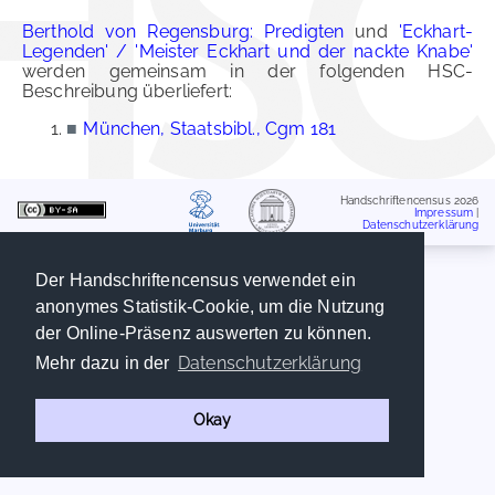
Berthold von Regensburg: Predigten
und
'Eckhart-
Legenden' / 'Meister Eckhart und der nackte Knabe'
werden gemeinsam in der folgenden HSC-
Beschreibung überliefert:
■
München, Staatsbibl., Cgm 181
Handschriftencensus 2026
Impressum
|
Datenschutzerklärung
Der Handschriftencensus verwendet ein
anonymes Statistik-Cookie, um die Nutzung
der Online-Präsenz auswerten zu können.
Datenschutzerklärung
Mehr dazu in der
Okay