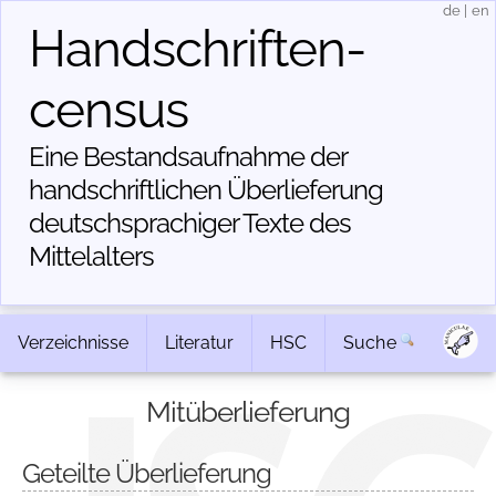
de
|
en
Handschriften­
census
Eine Bestandsaufnahme der
handschriftlichen Über­lieferung
deutschsprachiger Texte des
Mittelalters
Verzeichnisse
Literatur
HSC
Suche
Mitüberlieferung
Geteilte Überlieferung