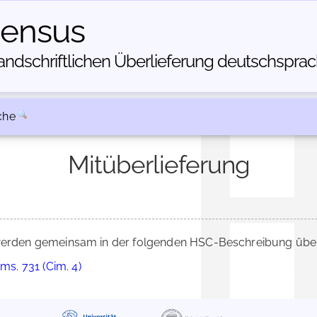
census
dschriftlichen Über­lieferung deutschsprachi
che
Mitüberlieferung
rden gemeinsam in der folgenden HSC-Beschreibung überl
ms. 731 (Cim. 4)