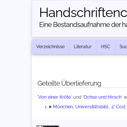
Handschriften­
Eine Bestandsaufnahme der han
Verzeichnisse
Literatur
HSC
Su
Geteilte Überlieferung
'Von einer Kröte'
und
'Ochse und Hirsch'
we
■
München, Universitätsbibl., 2° Cod. 