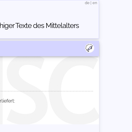
de
|
en
ger Texte des Mittelalters
iefert: