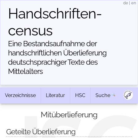
de
|
en
Handschriften­
census
Eine Bestandsaufnahme der
handschriftlichen Über­lieferung
deutschsprachiger Texte des
Mittelalters
Verzeichnisse
Literatur
HSC
Suche
Mitüberlieferung
Geteilte Überlieferung