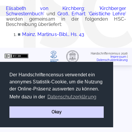
Elisabeth von Kirchberg: 'Kirchberger
Schwesternbuch'
und
Groß, Erhart: 'Geistliche Lehre'
werden gemeinsam in der folgenden HSC-
Beschreibung überliefert:
■
Mainz, Martinus-Bibl., Hs. 43
Handschriftencensus 2026
Impressum
|
Datenschutzerklärung
Der Handschriftencensus verwendet ein
anonymes Statistik-Cookie, um die Nutzung
der Online-Präsenz auswerten zu können.
Datenschutzerklärung
Mehr dazu in der
Okay