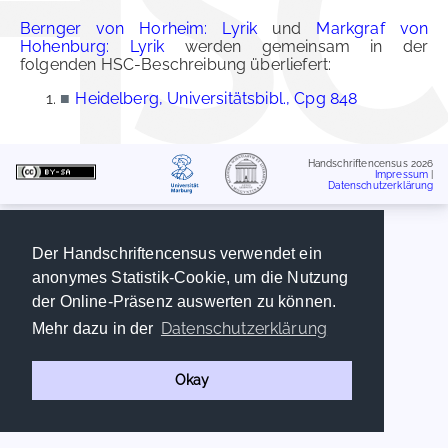
Bernger von Horheim: Lyrik
und
Markgraf von
Hohenburg: Lyrik
werden gemeinsam in der
folgenden HSC-Beschreibung überliefert:
■
Heidelberg, Universitätsbibl., Cpg 848
Handschriftencensus 2026
Impressum
|
Datenschutzerklärung
Der Handschriftencensus verwendet ein
anonymes Statistik-Cookie, um die Nutzung
der Online-Präsenz auswerten zu können.
Datenschutzerklärung
Mehr dazu in der
Okay