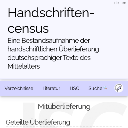
de
|
en
Handschriften­
census
Eine Bestandsaufnahme der
handschriftlichen Über­lieferung
deutschsprachiger Texte des
Mittelalters
Verzeichnisse
Literatur
HSC
Suche
Mitüberlieferung
Geteilte Überlieferung