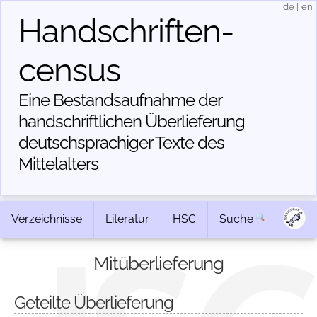
de
|
en
Handschriften­
census
Eine Bestandsaufnahme der
handschriftlichen Über­lieferung
deutschsprachiger Texte des
Mittelalters
Verzeichnisse
Literatur
HSC
Suche
Mitüberlieferung
Geteilte Überlieferung