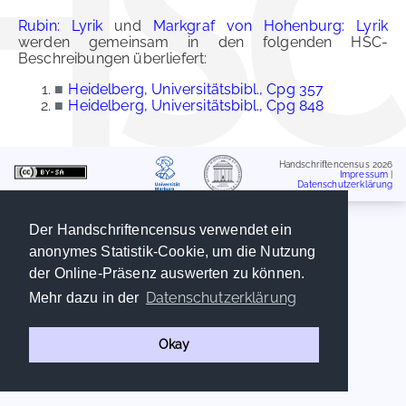
Rubin: Lyrik
und
Markgraf von Hohenburg: Lyrik
werden gemeinsam in den folgenden HSC-
Beschreibungen überliefert:
■
Heidelberg, Universitätsbibl., Cpg 357
■
Heidelberg, Universitätsbibl., Cpg 848
Handschriftencensus 2026
Impressum
|
Datenschutzerklärung
Der Handschriftencensus verwendet ein
anonymes Statistik-Cookie, um die Nutzung
der Online-Präsenz auswerten zu können.
Datenschutzerklärung
Mehr dazu in der
Okay