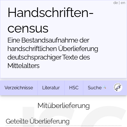
de
|
en
Handschriften­
census
Eine Bestandsaufnahme der
handschriftlichen Über­lieferung
deutschsprachiger Texte des
Mittelalters
Verzeichnisse
Literatur
HSC
Suche
Mitüberlieferung
Geteilte Überlieferung