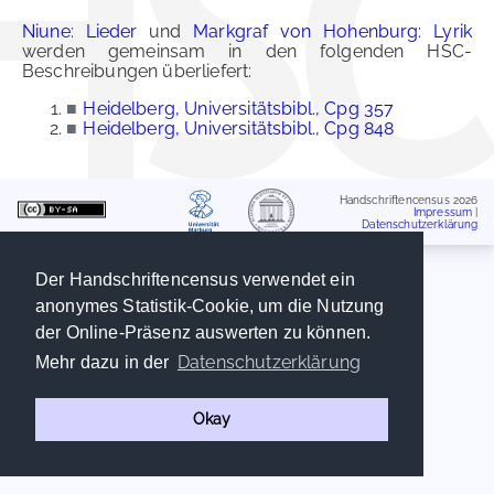
Niune: Lieder
und
Markgraf von Hohenburg: Lyrik
werden gemeinsam in den folgenden HSC-
Beschreibungen überliefert:
■
Heidelberg, Universitätsbibl., Cpg 357
■
Heidelberg, Universitätsbibl., Cpg 848
Handschriftencensus 2026
Impressum
|
Datenschutzerklärung
Der Handschriftencensus verwendet ein
anonymes Statistik-Cookie, um die Nutzung
der Online-Präsenz auswerten zu können.
Datenschutzerklärung
Mehr dazu in der
Okay