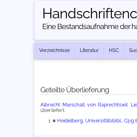
Handschriften­
Eine Bestandsaufnahme der han
Verzeichnisse
Literatur
HSC
Su
Geteilte Überlieferung
Albrecht Marschall von Raprechtswil: Li
überliefert:
■
Heidelberg, Universitätsbibl., Cpg 