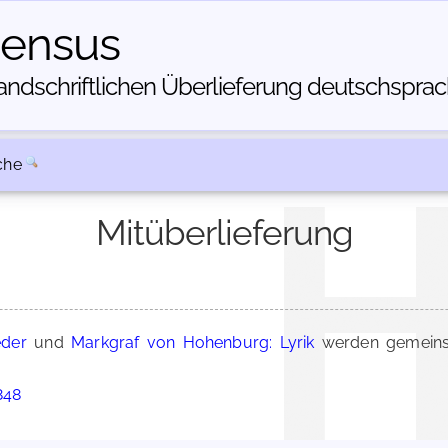
census
dschriftlichen Über­lieferung deutschsprachi
che
Mitüberlieferung
eder
und
Markgraf von Hohenburg: Lyrik
werden gemeins
848