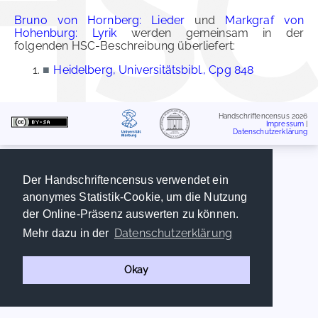
Bruno von Hornberg: Lieder
und
Markgraf von
Hohenburg: Lyrik
werden gemeinsam in der
folgenden HSC-Beschreibung überliefert:
■
Heidelberg, Universitätsbibl., Cpg 848
Handschriftencensus 2026
Impressum
|
Datenschutzerklärung
Der Handschriftencensus verwendet ein
anonymes Statistik-Cookie, um die Nutzung
der Online-Präsenz auswerten zu können.
Datenschutzerklärung
Mehr dazu in der
Okay