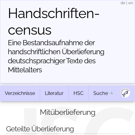
de
|
en
Handschriften­
census
Eine Bestandsaufnahme der
handschriftlichen Über­lieferung
deutschsprachiger Texte des
Mittelalters
Verzeichnisse
Literatur
HSC
Suche
Mitüberlieferung
Geteilte Überlieferung