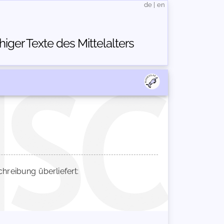
de
|
en
ger Texte des Mittelalters
reibung überliefert: