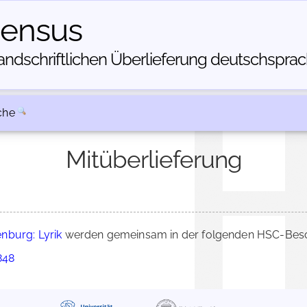
census
dschriftlichen Über­lieferung deutschsprachi
che
Mitüberlieferung
nburg: Lyrik
werden gemeinsam in der folgenden HSC-Besch
848