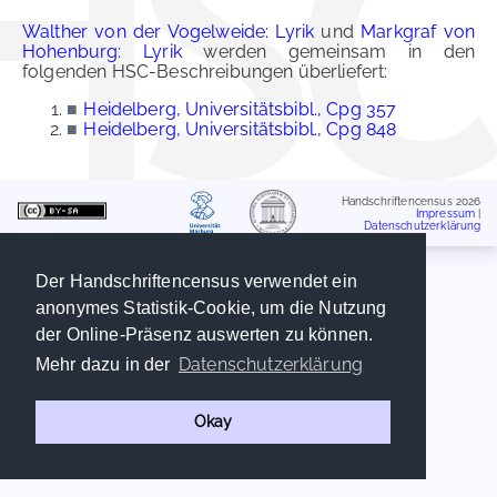
Walther von der Vogelweide: Lyrik
und
Markgraf von
Hohenburg: Lyrik
werden gemeinsam in den
folgenden HSC-Beschreibungen überliefert:
■
Heidelberg, Universitätsbibl., Cpg 357
■
Heidelberg, Universitätsbibl., Cpg 848
Handschriftencensus 2026
Impressum
|
Datenschutzerklärung
Der Handschriftencensus verwendet ein
anonymes Statistik-Cookie, um die Nutzung
der Online-Präsenz auswerten zu können.
Datenschutzerklärung
Mehr dazu in der
Okay