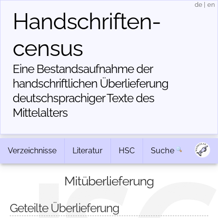
de
|
en
Handschriften­
census
Eine Bestandsaufnahme der
handschriftlichen Über­lieferung
deutschsprachiger Texte des
Mittelalters
Verzeichnisse
Literatur
HSC
Suche
Mitüberlieferung
Geteilte Überlieferung