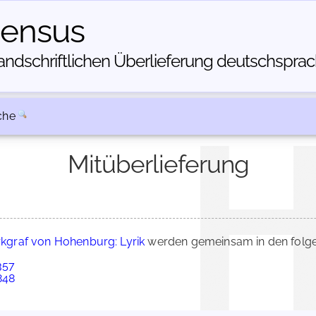
census
dschriftlichen Über­lieferung deutschsprachi
che
Mitüberlieferung
kgraf von Hohenburg: Lyrik
werden gemeinsam in den folge
357
848