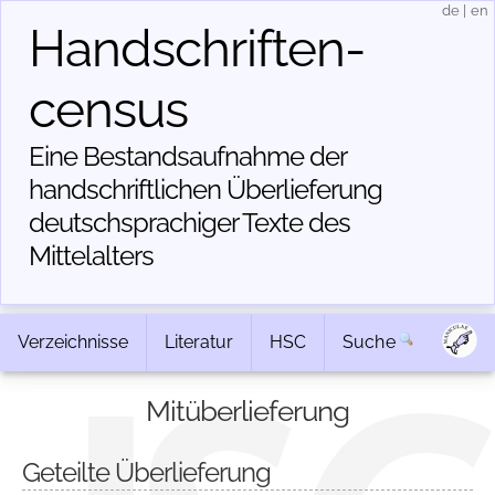
de
|
en
Handschriften­
census
Eine Bestandsaufnahme der
handschriftlichen Über­lieferung
deutschsprachiger Texte des
Mittelalters
Verzeichnisse
Literatur
HSC
Suche
Mitüberlieferung
Geteilte Überlieferung