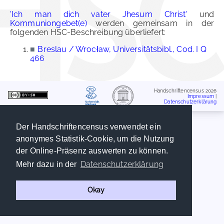
'Ich man dich vater Jhesum Christ'
und
Kommuniongebet(e)
werden gemeinsam in der
folgenden HSC-Beschreibung überliefert:
■
Breslau / Wrocław, Universitätsbibl., Cod. I Q
466
Handschriftencensus 2026
Impressum
|
Datenschutzerklärung
Der Handschriftencensus verwendet ein
anonymes Statistik-Cookie, um die Nutzung
der Online-Präsenz auswerten zu können.
Datenschutzerklärung
Mehr dazu in der
Okay