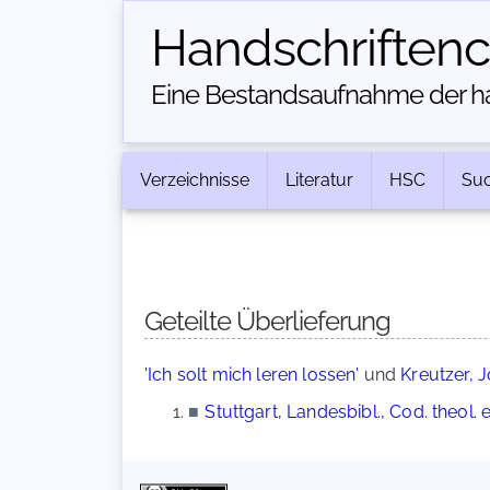
Handschriften­
Eine Bestandsaufnahme der han
Verzeichnisse
Literatur
HSC
Su
Geteilte Überlieferung
'Ich solt mich leren lossen'
und
Kreutzer, J
■
Stuttgart, Landesbibl., Cod. theol. et