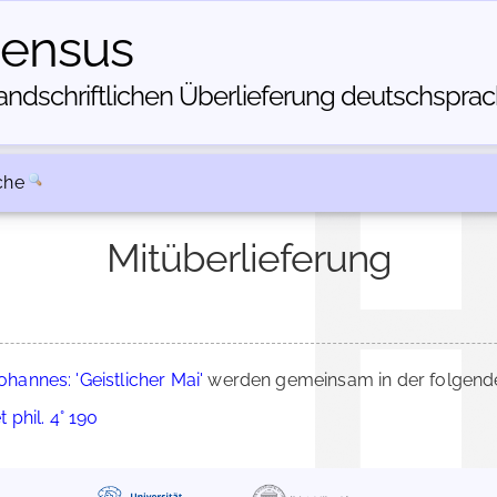
census
dschriftlichen Über­lieferung deutschsprachi
che
Mitüberlieferung
ohannes: 'Geistlicher Mai'
werden gemeinsam in der folgende
 phil. 4° 190