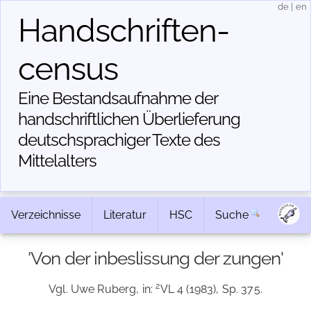
de
|
en
Handschriften­
census
Eine Bestandsaufnahme der
handschriftlichen Über­lieferung
deutschsprachiger Texte des
Mittelalters
Verzeichnisse
Literatur
HSC
Suche
'Von der inbeslissung der zungen'
2
Vgl. Uwe Ruberg, in:
VL 4 (1983), Sp. 375.