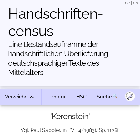
de
|
en
Handschriften­
census
Eine Bestandsaufnahme der
handschriftlichen Über­lieferung
deutschsprachiger Texte des
Mittelalters
Verzeichnisse
Literatur
HSC
Suche
'Kerenstein'
2
Vgl. Paul Sappler, in:
VL 4 (1983), Sp. 1128f.