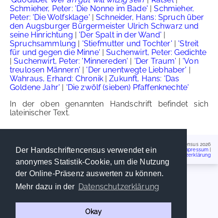
Schmieher, Peter: 'Die Nonne im Bade'
|
Schmieher,
Peter: 'Die Wolfsklage'
|
Schneider, Hans: Spruch über
den Augsburger Bürgermeister Ulrich Schwarz und
seine Hinrichtung
|
'Der Spalt in der Wand'
|
Spruchsammlung
|
'Stiefmutter und Tochter'
|
'Streit
für und gegen die Minne'
|
Suchenwirt, Peter: Gedichte
|
Suchenwirt, Peter: 'Minnereden'
|
'Der Traum'
|
'Von
treulosen Männern'
|
'Der unentwegte Liebhaber'
|
Wahraus, Erhard: Chronik
|
Zukunft, Hans: 'Das
Goldene Jahr'
|
'Die zwölf (sieben) Pfaffenknechte'
In der oben genannten Handschrift befindet sich
lateinischer Text.
Handschriftencensus 2026
Der Handschriftencensus verwendet ein
Impressum
|
Datenschutzerklärung
anonymes Statistik-Cookie, um die Nutzung
der Online-Präsenz auswerten zu können.
Datenschutzerklärung
Mehr dazu in der
Okay