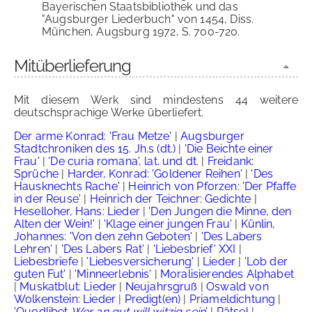
Bayerischen Staatsbibliothek und das
"Augsburger Liederbuch" von 1454, Diss.
München, Augsburg 1972, S. 700-720.
Mitüberlieferung
Mit diesem Werk sind mindestens 44 weitere
deutschsprachige Werke überliefert.
Der arme Konrad: 'Frau Metze'
|
Augsburger
Stadtchroniken des 15. Jh.s (dt.)
|
'Die Beichte einer
Frau'
|
'De curia romana', lat. und dt.
|
Freidank:
Sprüche
|
Harder, Konrad: 'Goldener Reihen'
|
'Des
Hausknechts Rache'
|
Heinrich von Pforzen: 'Der Pfaffe
in der Reuse'
|
Heinrich der Teichner: Gedichte
|
Heselloher, Hans: Lieder
|
'Den Jungen die Minne, den
Alten der Wein!'
|
'Klage einer jungen Frau'
|
Künlin,
Johannes: 'Von den zehn Geboten'
|
'Des Labers
Lehren'
|
'Des Labers Rat'
|
'Liebesbrief' XXI
|
Liebesbriefe
|
'Liebesversicherung'
|
Lieder
|
'Lob der
guten Fut'
|
'Minneerlebnis'
|
Moralisierendes Alphabet
|
Muskatblut: Lieder
|
Neujahrsgruß
|
Oswald von
Wolkenstein: Lieder
|
Predigt(en)
|
Priameldichtung
|
'Quodlibet
Wer an gut will witzig sein
'
|
Rätsel
|