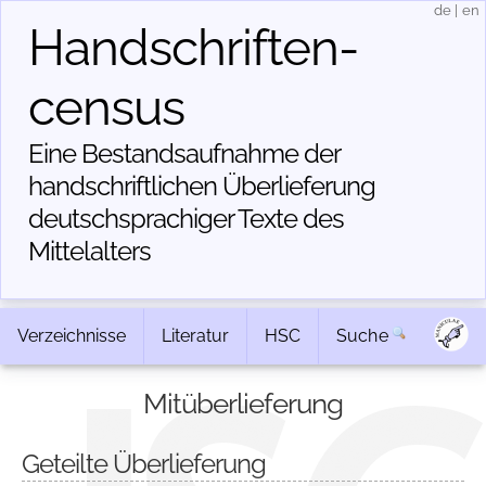
de
|
en
Handschriften­
census
Eine Bestandsaufnahme der
handschriftlichen Über­lieferung
deutschsprachiger Texte des
Mittelalters
Verzeichnisse
Literatur
HSC
Suche
Mitüberlieferung
Geteilte Überlieferung