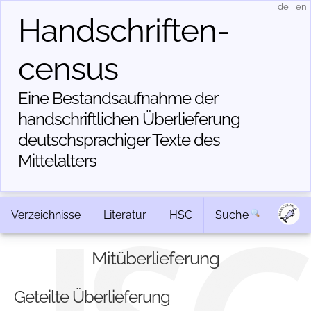
de
|
en
Handschriften­
census
Eine Bestandsaufnahme der
handschriftlichen Über­lieferung
deutschsprachiger Texte des
Mittelalters
Verzeichnisse
Literatur
HSC
Suche
Mitüberlieferung
Geteilte Überlieferung