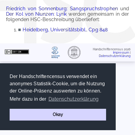
Friedrich von Sonnenburg: Sangspruchstrophen
und
Der Kol von Niunzen: Lyrik
werden gemeinsam in der
folgenden HSC-Beschreibung überliefert:
■
Heidelberg, Universitätsbibl., Cpg 848
Handschriftencensus 2026
Impressum
|
Datenschutzerklärung
Der Handschriftencensus verwendet ein
anonymes Statistik-Cookie, um die Nutzung
der Online-Präsenz auswerten zu können.
Datenschutzerklärung
Mehr dazu in der
Okay