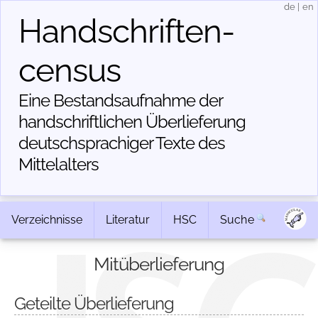
de
|
en
Handschriften­
census
Eine Bestandsaufnahme der
handschriftlichen Über­lieferung
deutschsprachiger Texte des
Mittelalters
Verzeichnisse
Literatur
HSC
Suche
Mitüberlieferung
Geteilte Überlieferung