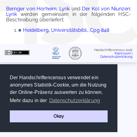
Bernger von Horheim: Lyrik
und
Der Kol von Niunzen:
Lyrik
werden gemeinsam in der folgenden HSC-
Beschreibung überliefert:
■
Heidelberg, Universitätsbibl., Cpg 848
Handschriftencensus 2026
Impressum
|
Datenschutzerklärung
Der Handschriftencensus verwendet ein
anonymes Statistik-Cookie, um die Nutzung
der Online-Präsenz auswerten zu können.
Datenschutzerklärung
Mehr dazu in der
Okay