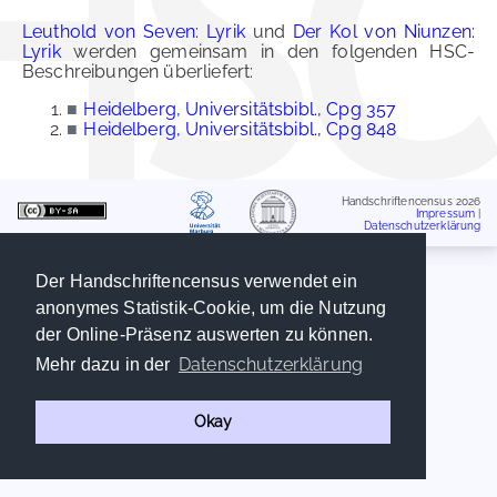
Leuthold von Seven: Lyrik
und
Der Kol von Niunzen:
Lyrik
werden gemeinsam in den folgenden HSC-
Beschreibungen überliefert:
■
Heidelberg, Universitätsbibl., Cpg 357
■
Heidelberg, Universitätsbibl., Cpg 848
Handschriftencensus 2026
Impressum
|
Datenschutzerklärung
Der Handschriftencensus verwendet ein
anonymes Statistik-Cookie, um die Nutzung
der Online-Präsenz auswerten zu können.
Datenschutzerklärung
Mehr dazu in der
Okay