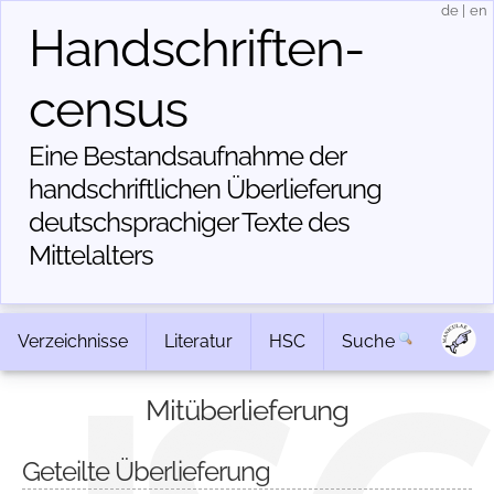
de
|
en
Handschriften­
census
Eine Bestandsaufnahme der
handschriftlichen Über­lieferung
deutschsprachiger Texte des
Mittelalters
Verzeichnisse
Literatur
HSC
Suche
Mitüberlieferung
Geteilte Überlieferung