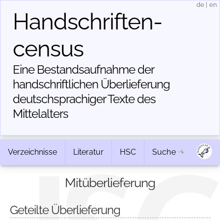
de
|
en
Handschriften­
census
Eine Bestandsaufnahme der
handschriftlichen Über­lieferung
deutschsprachiger Texte des
Mittelalters
Verzeichnisse
Literatur
HSC
Suche
Mitüberlieferung
Geteilte Überlieferung