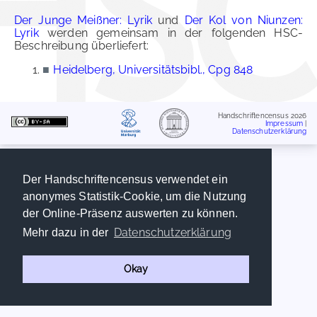
Der Junge Meißner: Lyrik
und
Der Kol von Niunzen:
Lyrik
werden gemeinsam in der folgenden HSC-
Beschreibung überliefert:
■
Heidelberg, Universitätsbibl., Cpg 848
Handschriftencensus 2026
Impressum
|
Datenschutzerklärung
Der Handschriftencensus verwendet ein
anonymes Statistik-Cookie, um die Nutzung
der Online-Präsenz auswerten zu können.
Datenschutzerklärung
Mehr dazu in der
Okay