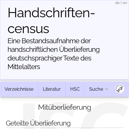
de
|
en
Handschriften­
census
Eine Bestandsaufnahme der
handschriftlichen Über­lieferung
deutschsprachiger Texte des
Mittelalters
Verzeichnisse
Literatur
HSC
Suche
Mitüberlieferung
Geteilte Überlieferung