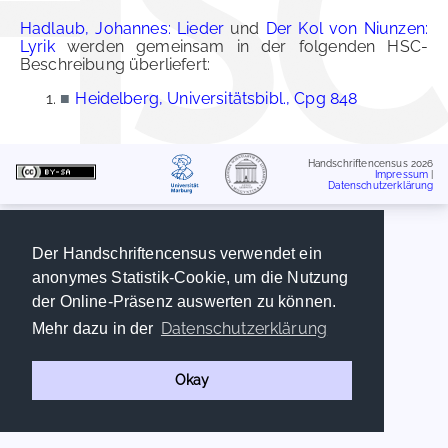
Hadlaub, Johannes: Lieder
und
Der Kol von Niunzen:
Lyrik
werden gemeinsam in der folgenden HSC-
Beschreibung überliefert:
■
Heidelberg, Universitätsbibl., Cpg 848
Handschriftencensus 2026
Impressum
|
Datenschutzerklärung
Der Handschriftencensus verwendet ein
anonymes Statistik-Cookie, um die Nutzung
der Online-Präsenz auswerten zu können.
Datenschutzerklärung
Mehr dazu in der
Okay