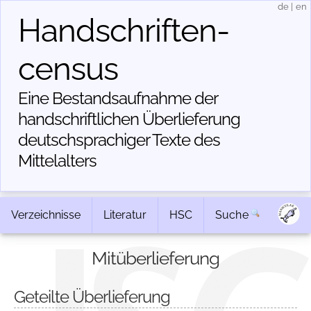
de
|
en
Handschriften­
census
Eine Bestandsaufnahme der
handschriftlichen Über­lieferung
deutschsprachiger Texte des
Mittelalters
Verzeichnisse
Literatur
HSC
Suche
Mitüberlieferung
Geteilte Überlieferung