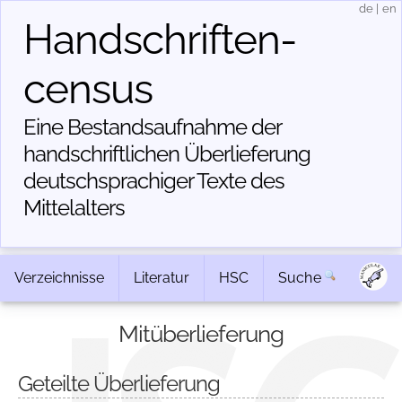
de
|
en
Handschriften­
census
Eine Bestandsaufnahme der
handschriftlichen Über­lieferung
deutschsprachiger Texte des
Mittelalters
Verzeichnisse
Literatur
HSC
Suche
Mitüberlieferung
Geteilte Überlieferung