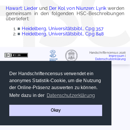
Hawart: Lieder
und
Der Kol von Niunzen: Lyrik
werden
gemeinsam in den folgenden HSC-Beschreibungen
überliefert:
■
Heidelberg, Universitätsbibl., Cpg 357
■
Heidelberg, Universitätsbibl., Cpg 848
Handschriftencensus 2026
Impressum
|
Datenschutzerklärung
Der Handschriftencensus verwendet ein
anonymes Statistik-Cookie, um die Nutzung
der Online-Präsenz auswerten zu können.
Datenschutzerklärung
Mehr dazu in der
Okay