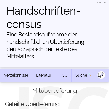
de
|
en
Handschriften­
census
Eine Bestandsaufnahme der
handschriftlichen Über­lieferung
deutschsprachiger Texte des
Mittelalters
Verzeichnisse
Literatur
HSC
Suche
Mitüberlieferung
Geteilte Überlieferung