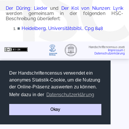
Der Düring: Lieder
und
Der Kol von Niunzen: Lyrik
werden gemeinsam in der folgenden HSC-
Beschreibung überliefert:
■
Heidelberg, Universitätsbibl., Cpg 848
Handschriftencensus 2026
Impressum
|
Datenschutzerklärung
Der Handschriftencensus verwendet ein
anonymes Statistik-Cookie, um die Nutzung
der Online-Präsenz auswerten zu können.
Datenschutzerklärung
Mehr dazu in der
Okay