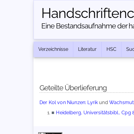
Handschriften­
Eine Bestandsaufnahme der han
Verzeichnisse
Literatur
HSC
Su
Geteilte Überlieferung
Der Kol von Niunzen: Lyrik
und
Wachsmut 
■
Heidelberg, Universitätsbibl., Cpg 