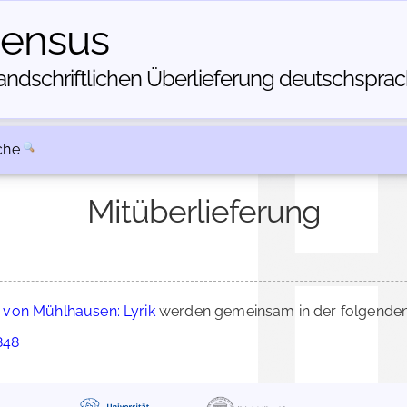
census
dschriftlichen Über­lieferung deutschsprachi
che
Mitüberlieferung
von Mühlhausen: Lyrik
werden gemeinsam in der folgenden
848