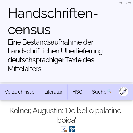
de
|
en
Handschriften­
census
Eine Bestandsaufnahme der
handschriftlichen Über­lieferung
deutschsprachiger Texte des
Mittelalters
Verzeichnisse
Literatur
HSC
Suche
Kölner, Augustin: 'De bello palatino-
boica'