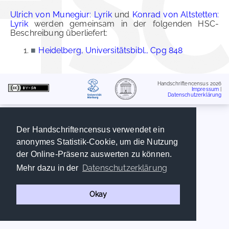
Ulrich von Munegiur: Lyrik
und
Konrad von Altstetten:
Lyrik
werden gemeinsam in der folgenden HSC-
Beschreibung überliefert:
■
Heidelberg, Universitätsbibl., Cpg 848
Handschriftencensus 2026
Impressum
|
Datenschutzerklärung
Der Handschriftencensus verwendet ein
anonymes Statistik-Cookie, um die Nutzung
der Online-Präsenz auswerten zu können.
Datenschutzerklärung
Mehr dazu in der
Okay