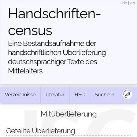
de
|
en
Handschriften­
census
Eine Bestandsaufnahme der
handschriftlichen Über­lieferung
deutschsprachiger Texte des
Mittelalters
Verzeichnisse
Literatur
HSC
Suche
Mitüberlieferung
Geteilte Überlieferung