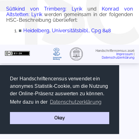
Süßkind von Trimberg: Lyrik
und
Konrad von
Altstetten: Lyrik
werden gemeinsam in der folgenden
HSC-Beschreibung überliefert:
■
Heidelberg, Universitätsbibl., Cpg 848
Handschriftencensus 2026
Impressum
|
Datenschutzerklärung
Der Handschriftencensus verwendet ein
anonymes Statistik-Cookie, um die Nutzung
der Online-Präsenz auswerten zu können.
Datenschutzerklärung
Mehr dazu in der
Okay