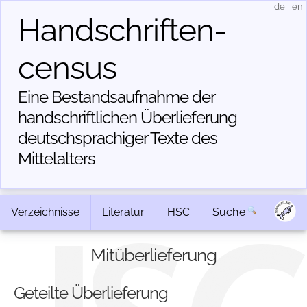
de
|
en
Handschriften­
census
Eine Bestandsaufnahme der
handschriftlichen Über­lieferung
deutschsprachiger Texte des
Mittelalters
Verzeichnisse
Literatur
HSC
Suche
Mitüberlieferung
Geteilte Überlieferung