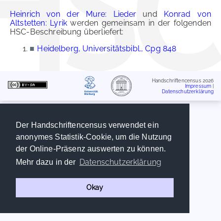
Heinrich von der Mure: Lieder
und
Konrad von
Altstetten: Lyrik
werden gemeinsam in der folgenden
HSC-Beschreibung überliefert:
■
Heidelberg, Universitätsbibl., Cpg 848
Handschriftencensus 2026
Impressum
|
Datenschutzerklärung
Der Handschriftencensus verwendet ein
anonymes Statistik-Cookie, um die Nutzung
der Online-Präsenz auswerten zu können.
Datenschutzerklärung
Mehr dazu in der
Okay