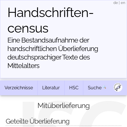
de
|
en
Handschriften­
census
Eine Bestandsaufnahme der
handschriftlichen Über­lieferung
deutschsprachiger Texte des
Mittelalters
Verzeichnisse
Literatur
HSC
Suche
Mitüberlieferung
Geteilte Überlieferung