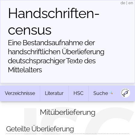
de
|
en
Handschriften­
census
Eine Bestandsaufnahme der
handschriftlichen Über­lieferung
deutschsprachiger Texte des
Mittelalters
Verzeichnisse
Literatur
HSC
Suche
Mitüberlieferung
Geteilte Überlieferung