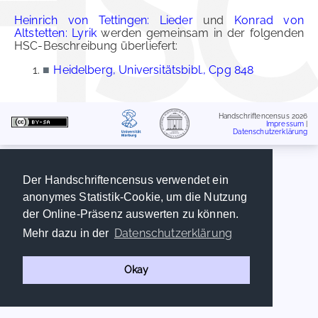
Heinrich von Tettingen: Lieder
und
Konrad von
Altstetten: Lyrik
werden gemeinsam in der folgenden
HSC-Beschreibung überliefert:
■
Heidelberg, Universitätsbibl., Cpg 848
Handschriftencensus 2026
Impressum
|
Datenschutzerklärung
Der Handschriftencensus verwendet ein
anonymes Statistik-Cookie, um die Nutzung
der Online-Präsenz auswerten zu können.
Datenschutzerklärung
Mehr dazu in der
Okay