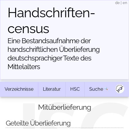
de
|
en
Handschriften­
census
Eine Bestandsaufnahme der
handschriftlichen Über­lieferung
deutschsprachiger Texte des
Mittelalters
Verzeichnisse
Literatur
HSC
Suche
Mitüberlieferung
Geteilte Überlieferung