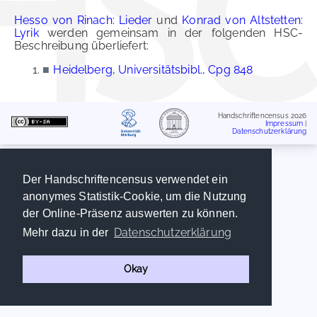
Hesso von Rinach: Lieder
und
Konrad von Altstetten:
Lyrik
werden gemeinsam in der folgenden HSC-
Beschreibung überliefert:
■
Heidelberg, Universitätsbibl., Cpg 848
Handschriftencensus 2026
Impressum
|
Datenschutzerklärung
Der Handschriftencensus verwendet ein
anonymes Statistik-Cookie, um die Nutzung
der Online-Präsenz auswerten zu können.
Datenschutzerklärung
Mehr dazu in der
Okay