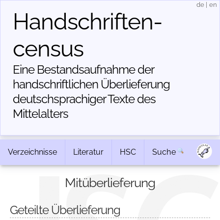
de
|
en
Handschriften­
census
Eine Bestandsaufnahme der
handschriftlichen Über­lieferung
deutschsprachiger Texte des
Mittelalters
Verzeichnisse
Literatur
HSC
Suche
Mitüberlieferung
Geteilte Überlieferung