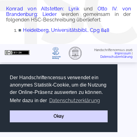
Konrad von Altstetten: Lyrik
und
Otto IV. von
Brandenburg: Lieder
werden gemeinsam in der
folgenden HSC-Beschreibung überliefert:
■
Heidelberg, Universitätsbibl., Cpg 848
Handschriftencensus 2026
Impressum
|
Datenschutzerklärung
Der Handschriftencensus verwendet ein
anonymes Statistik-Cookie, um die Nutzung
der Online-Präsenz auswerten zu können.
Datenschutzerklärung
Mehr dazu in der
Okay