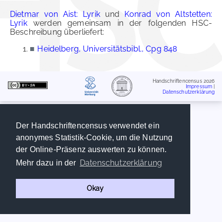
Dietmar von Aist: Lyrik
und
Konrad von Altstetten:
Lyrik
werden gemeinsam in der folgenden HSC-
Beschreibung überliefert:
■
Heidelberg, Universitätsbibl., Cpg 848
Handschriftencensus 2026
Impressum
|
Datenschutzerklärung
Der Handschriftencensus verwendet ein
anonymes Statistik-Cookie, um die Nutzung
der Online-Präsenz auswerten zu können.
Datenschutzerklärung
Mehr dazu in der
Okay