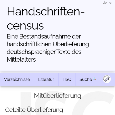
de
|
en
Handschriften­
census
Eine Bestandsaufnahme der
handschriftlichen Über­lieferung
deutschsprachiger Texte des
Mittelalters
Verzeichnisse
Literatur
HSC
Suche
Mitüberlieferung
Geteilte Überlieferung