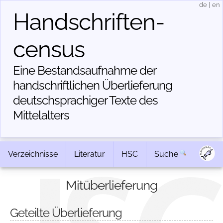
de
|
en
Handschriften­
census
Eine Bestandsaufnahme der
handschriftlichen Über­lieferung
deutschsprachiger Texte des
Mittelalters
Verzeichnisse
Literatur
HSC
Suche
Mitüberlieferung
Geteilte Überlieferung