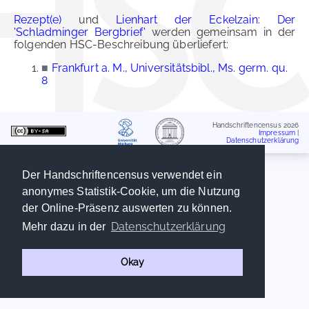
Rezept(e)
und
Lienhart der Eckelzain: Der
'Schladminger Bergbrief'
werden gemeinsam in der
folgenden HSC-Beschreibung überliefert:
■
Frankfurt a. M., Universitätsbibl., Ms. germ. qu.
8
Handschriftencensus 2026
Impressum
|
Datenschutzerklärung
Der Handschriftencensus verwendet ein
anonymes Statistik-Cookie, um die Nutzung
der Online-Präsenz auswerten zu können.
Datenschutzerklärung
Mehr dazu in der
Okay