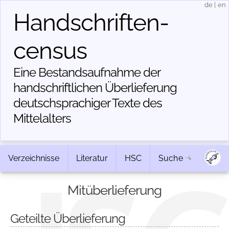
de
|
en
Handschriften­
census
Eine Bestandsaufnahme der
handschriftlichen Über­lieferung
deutschsprachiger Texte des
Mittelalters
Verzeichnisse
Literatur
HSC
Suche
Mitüberlieferung
Geteilte Überlieferung