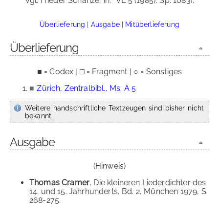
Vgl. Frieder Schanze, in:
VL 5 (1985), Sp. 1083f.
Überlieferung
|
Ausgabe
|
Mitüberlieferung
Überlieferung
■ = Codex | □ = Fragment | ○ = Sonstiges
■
Zürich, Zentralbibl., Ms. A 5
Weitere handschriftliche Textzeugen sind bisher nicht
bekannt.
Ausgabe
(Hinweis)
Thomas Cramer
, Die kleineren Liederdichter des
14. und 15. Jahrhunderts, Bd. 2, München 1979, S.
268-275.