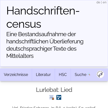
de
|
en
Handschriften­
census
Eine Bestandsaufnahme der
handschriftlichen Über­lieferung
deutschsprachiger Texte des
Mittelalters
Verzeichnisse
Literatur
HSC
Suche
Lurlebat: Lied
2