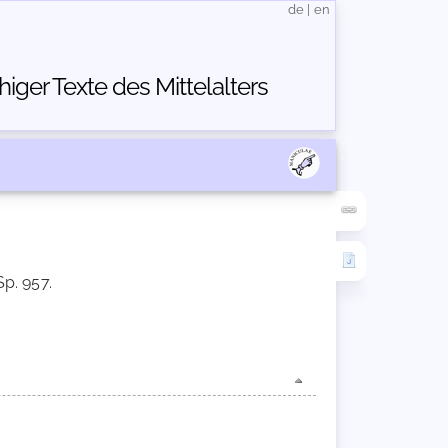
de
|
en
ger Texte des Mittelalters
Sp. 957.