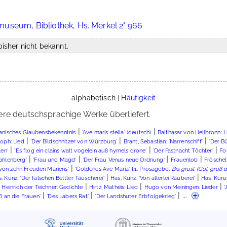
useum, Bibliothek, Hs. Merkel 2° 966
isher nicht bekannt.
alphabetisch
|
Häufigkeit
ere deutschsprachige Werke überliefert.
|
|
anisches Glaubensbekenntnis
'Ave maris stella' (deutsch)
Balthasar von Heilbronn: L
|
|
|
toph: Lied
'Der Bildschnitzer von Würzburg'
Brant, Sebastian: 'Narrenschiff'
'Der B
|
|
|
len'
'Es flog ein clains walt vogelein auß hymels drone'
'Der Fastnacht Töchter'
Fo
|
|
|
|
Kahlenberg'
'Frau und Magd'
'Der Frau Venus neue Ordnung'
Frauenlob
Fröschel
|
von zehn Freuden Mariens'
'Goldenes Ave Maria' I.1: Prosagebet
Bis grüst (Got grüß d
|
|
, Kunz: 'Der falschen Bettler Täuscherei'
Has, Kunz: 'Von allerlei Räuberei'
Has, Kunz
|
|
|
|
Heinrich der Teichner: Gedichte
Hirtz, Matheis: Lied
Hugo von Meiningen: Lieder
'
|
|
| ...
ß an die Frauen'
'Des Labers Rat'
'Der Landshuter Erbfolgekrieg'