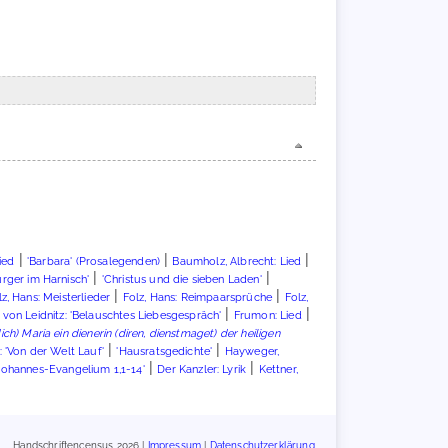
|
|
|
ied
'Barbara' (Prosalegenden)
Baumholz, Albrecht: Lied
|
|
ürger im Harnisch'
'Christus und die sieben Laden'
|
|
lz, Hans: Meisterlieder
Folz, Hans: Reimpaarsprüche
Folz,
|
|
 von Leidnitz: 'Belauschtes Liebesgespräch'
Frumon: Lied
ich) Maria ein dienerin (diren, dienstmaget) der heiligen
|
|
: 'Von der Welt Lauf'
'Hausratsgedichte'
Hayweger,
|
|
Johannes-Evangelium 1,1-14'
Der Kanzler: Lyrik
Kettner,
Handschriftencensus 2026 |
Impressum
|
Datenschutzerklärung