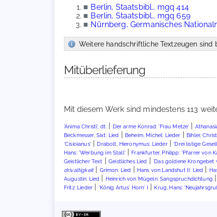
■
Berlin, Staatsbibl., mgq 414
■
Berlin, Staatsbibl., mgq 659
■
Nürnberg, Germanisches Nationalm
Weitere handschriftliche Textzeugen sind b
Mitüberlieferung
Mit diesem Werk sind mindestens 113 weit
|
|
'Anima Christi', dt.
Der arme Konrad: 'Frau Metze'
Athanasi
|
|
Beckmesser, Sixt: Lied
Beheim, Michel: Lieder
Bihler, Chris
|
|
'Cisioianus'
Drabolt, Hieronymus: Lieder
'Drei listige Gesel
|
Hans: 'Werbung im Stall'
Frankfurter, Philipp: 'Pfarrer von 
|
|
Geistlicher Text
Geistliches Lied
'Das goldene Krongebet 
|
|
|
drivaltigkeit
Grimon: Lied
Hans von Landshut II: Lied
Has
|
Augustin: Lied
Heinrich von Mügeln: Sangspruchdichtung
|
|
Fritz: Lieder
'König Artus' Horn' I
Krug, Hans: 'Neujahrsgru