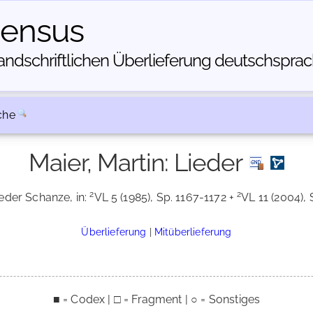
census
dschriftlichen Über­lieferung deutschsprachi
che
Maier, Martin: Lieder
2
2
ieder Schanze, in:
VL 5 (1985), Sp. 1167-1172 +
VL 11 (2004), 
Überlieferung
|
Mitüberlieferung
■ = Codex | □ = Fragment | ○ = Sonstiges