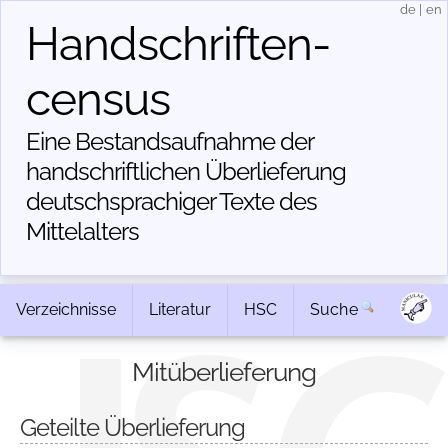
de
|
en
Handschriften­
census
Eine Bestandsaufnahme der
handschriftlichen Über­lieferung
deutschsprachiger Texte des
Mittelalters
Verzeichnisse
Literatur
HSC
Suche
Mitüberlieferung
Geteilte Überlieferung