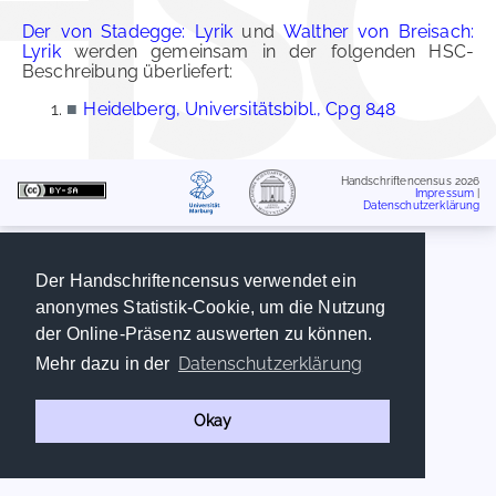
Der von Stadegge: Lyrik
und
Walther von Breisach:
Lyrik
werden gemeinsam in der folgenden HSC-
Beschreibung überliefert:
■
Heidelberg, Universitätsbibl., Cpg 848
Handschriftencensus 2026
Impressum
|
Datenschutzerklärung
Der Handschriftencensus verwendet ein
anonymes Statistik-Cookie, um die Nutzung
der Online-Präsenz auswerten zu können.
Datenschutzerklärung
Mehr dazu in der
Okay