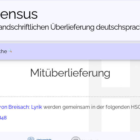
census
dschriftlichen Über­lieferung deutschsprachi
che
Mitüberlieferung
on Breisach: Lyrik
werden gemeinsam in der folgenden HSC-
848