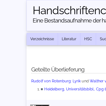
Handschriften­
Eine Bestandsaufnahme der han
Verzeichnisse
Literatur
HSC
Su
Geteilte Überlieferung
Rudolf von Rotenburg: Lyrik
und
Walther v
■
Heidelberg, Universitätsbibl., Cpg 