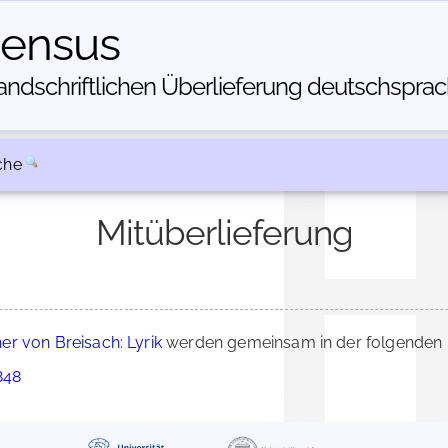
census
dschriftlichen Über­lieferung deutschsprachi
che
Mitüberlieferung
er von Breisach: Lyrik
werden gemeinsam in der folgenden 
848