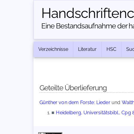
Handschriften­
Eine Bestandsaufnahme der han
Verzeichnisse
Literatur
HSC
Su
Geteilte Überlieferung
Günther von dem Forste: Lieder
und
Walth
■
Heidelberg, Universitätsbibl., Cpg 