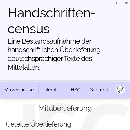
de
|
en
Handschriften­
census
Eine Bestandsaufnahme der
handschriftlichen Über­lieferung
deutschsprachiger Texte des
Mittelalters
Verzeichnisse
Literatur
HSC
Suche
Mitüberlieferung
Geteilte Überlieferung