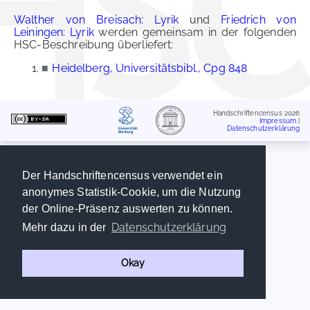
Walther von Breisach: Lyrik
und
Friedrich von
Leiningen: Lyrik
werden gemeinsam in der folgenden
HSC-Beschreibung überliefert:
■
Heidelberg, Universitätsbibl., Cpg 848
Handschriftencensus 2026
Impressum
|
Datenschutzerklärung
Der Handschriftencensus verwendet ein
anonymes Statistik-Cookie, um die Nutzung
der Online-Präsenz auswerten zu können.
Datenschutzerklärung
Mehr dazu in der
Okay