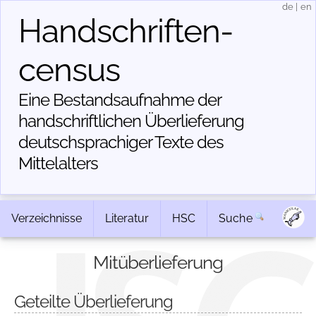
de
|
en
Handschriften­
census
Eine Bestandsaufnahme der
handschriftlichen Über­lieferung
deutschsprachiger Texte des
Mittelalters
Verzeichnisse
Literatur
HSC
Suche
Mitüberlieferung
Geteilte Überlieferung