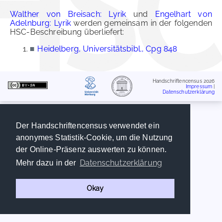
Walther von Breisach: Lyrik
und
Engelhart von
Adelnburg: Lyrik
werden gemeinsam in der folgenden
HSC-Beschreibung überliefert:
■
Heidelberg, Universitätsbibl., Cpg 848
Handschriftencensus 2026
Impressum
|
Datenschutzerklärung
Der Handschriftencensus verwendet ein
anonymes Statistik-Cookie, um die Nutzung
der Online-Präsenz auswerten zu können.
Datenschutzerklärung
Mehr dazu in der
Okay