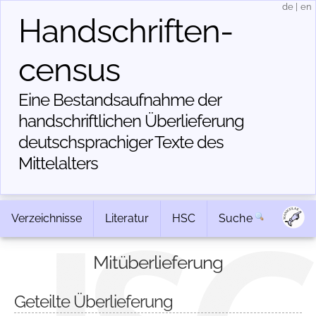
de
|
en
Handschriften­
census
Eine Bestandsaufnahme der
handschriftlichen Über­lieferung
deutschsprachiger Texte des
Mittelalters
Verzeichnisse
Literatur
HSC
Suche
Mitüberlieferung
Geteilte Überlieferung