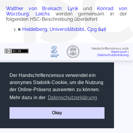
Walther von Breisach: Lyrik
und
Konrad von
Würzburg: Leichs
werden gemeinsam in der
folgenden HSC-Beschreibung überliefert:
■
Heidelberg, Universitätsbibl., Cpg 848
Handschriftencensus 2026
Impressum
|
Datenschutzerklärung
Der Handschriftencensus verwendet ein
anonymes Statistik-Cookie, um die Nutzung
der Online-Präsenz auswerten zu können.
Datenschutzerklärung
Mehr dazu in der
Okay