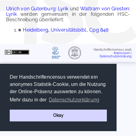
Ulrich von Gutenburg: Lyrik
und
Waltram von Gresten:
Lyrik
werden gemeinsam in der folgenden HSC-
Beschreibung überliefert:
■
Heidelberg, Universitätsbibl., Cpg 848
Handschriftencensus 2026
Impressum
|
Datenschutzerklärung
Der Handschriftencensus verwendet ein
anonymes Statistik-Cookie, um die Nutzung
der Online-Präsenz auswerten zu können.
Datenschutzerklärung
Mehr dazu in der
Okay