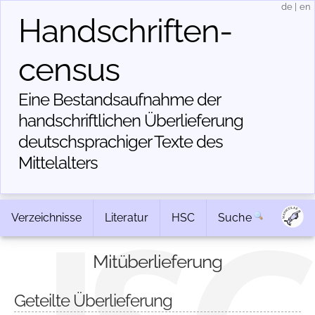
de
|
en
Handschriften­
census
Eine Bestandsaufnahme der
handschriftlichen Über­lieferung
deutschsprachiger Texte des
Mittelalters
Verzeichnisse
Literatur
HSC
Suche
Mitüberlieferung
Geteilte Überlieferung