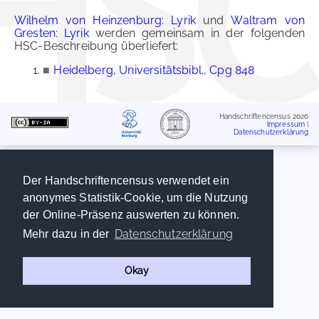
Wilhelm von Heinzenburg: Lyrik
und
Waltram von
Gresten: Lyrik
werden gemeinsam in der folgenden
HSC-Beschreibung überliefert:
■
Heidelberg, Universitätsbibl., Cpg 848
Handschriftencensus 2026
Impressum
|
Datenschutzerklärung
Der Handschriftencensus verwendet ein
anonymes Statistik-Cookie, um die Nutzung
der Online-Präsenz auswerten zu können.
Datenschutzerklärung
Mehr dazu in der
Okay