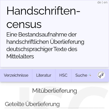
de
|
en
Handschriften­
census
Eine Bestandsaufnahme der
handschriftlichen Über­lieferung
deutschsprachiger Texte des
Mittelalters
Verzeichnisse
Literatur
HSC
Suche
Mitüberlieferung
Geteilte Überlieferung