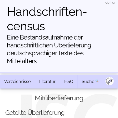
de
|
en
Handschriften­
census
Eine Bestandsaufnahme der
handschriftlichen Über­lieferung
deutschsprachiger Texte des
Mittelalters
Verzeichnisse
Literatur
HSC
Suche
Mitüberlieferung
Geteilte Überlieferung