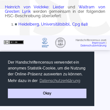
Heinrich von Veldeke: Lieder
und
Waltram von
Gresten: Lyrik
werden gemeinsam in der folgenden
HSC-Beschreibung überliefert:
■
Heidelberg, Universitätsbibl., Cpg 848
Handschriftencensus 2026
Impressum
|
Datenschutzerklärung
Der Handschriftencensus verwendet ein
anonymes Statistik-Cookie, um die Nutzung
der Online-Präsenz auswerten zu können.
Datenschutzerklärung
Mehr dazu in der
Okay